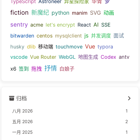
TypeScript
Astroneer
异星探险家
华胥
梦
fiction
新魔纪
python
SVG
动画
manim
sentry
AI
acme
let's encrypt
React
SSE
js
bitwarden
centos
mysqlclient
并发调度
面试
Vue
husky
dlib
移动端
touchmove
typora
vscode
Vue Router
WebGL
地图生成
Codex
antv
抒情
x6
签到
拖拽
白娘子
归档
八月 2026
1
五月 2026
2
一月 2025
1