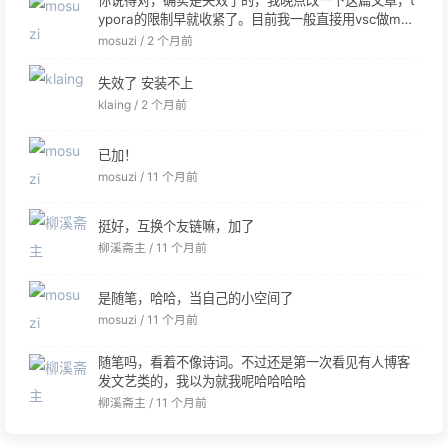
你说得对，确实是失效了的，我晚点改一下这篇文章，t
ypora的限制早就收紧了。目前我一般直接用vsc做md
编辑器。
mosuzi /
2 个月前
失效了 安装不上
klaing /
2 个月前
已加！
mosuzi /
11 个月前
挺好，互换个友链嘛，加了
柳溪斋主 /
11 个月前
是随笔，哈哈，当自己的小空间了
mosuzi /
11 个月前
随笔吗，看着不像诗词。不过还是第一次看见有人博客
发文艺类的，我以为就我呢哈哈哈哈
柳溪斋主 /
11 个月前